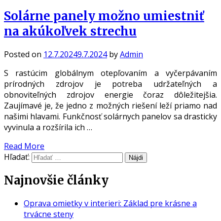
Solárne panely možno umiestniť
na akúkoľvek strechu
Posted on
12.7.2024
9.7.2024
by
Admin
S rastúcim globálnym otepľovaním a vyčerpávaním
prírodných zdrojov je potreba udržateľných a
obnoviteľných zdrojov energie čoraz dôležitejšia.
Zaujímavé je, že jedno z možných riešení leží priamo nad
našimi hlavami. Funkčnosť solárnych panelov sa drasticky
vyvinula a rozšírila ich …
Read More
Hľadať:
Najnovšie články
Oprava omietky v interieri: Základ pre krásne a
trvácne steny