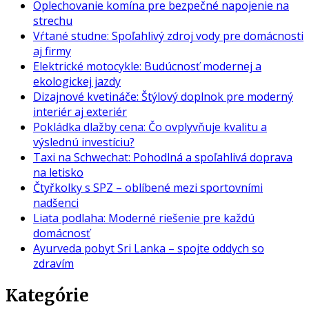
Oplechovanie komína pre bezpečné napojenie na
strechu
Vŕtané studne: Spoľahlivý zdroj vody pre domácnosti
aj firmy
Elektrické motocykle: Budúcnosť modernej a
ekologickej jazdy
Dizajnové kvetináče: Štýlový doplnok pre moderný
interiér aj exteriér
Pokládka dlažby cena: Čo ovplyvňuje kvalitu a
výslednú investíciu?
Taxi na Schwechat: Pohodlná a spoľahlivá doprava
na letisko
Čtyřkolky s SPZ – oblíbené mezi sportovními
nadšenci
Liata podlaha: Moderné riešenie pre každú
domácnosť
Ayurveda pobyt Sri Lanka – spojte oddych so
zdravím
Kategórie