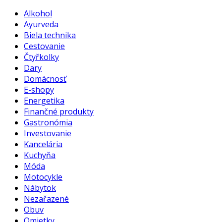
Alkohol
Ayurveda
Biela technika
Cestovanie
Čtyřkolky
Dary
Domácnosť
E-shopy
Energetika
Finančné produkty
Gastronómia
Investovanie
Kancelária
Kuchyňa
Móda
Motocykle
Nábytok
Nezařazené
Obuv
Omietky