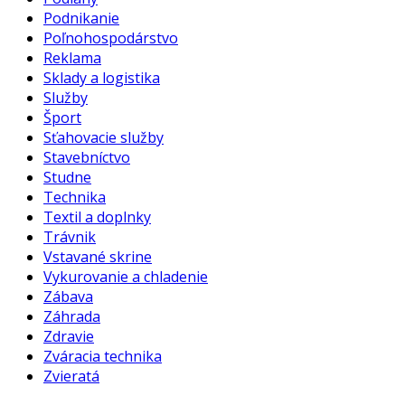
Podnikanie
Poľnohospodárstvo
Reklama
Sklady a logistika
Služby
Šport
Sťahovacie služby
Stavebníctvo
Studne
Technika
Textil a doplnky
Trávnik
Vstavané skrine
Vykurovanie a chladenie
Zábava
Záhrada
Zdravie
Zváracia technika
Zvieratá