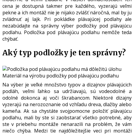
cena je dostupná takmer pre každého, vyzerajú veľmi
pekne a ich montáž nie je nijako zvlášť náročná, mal by ju
zvládnuť aj lajk. Pri pokládke plávajúcej podlahy ale
nezabúdajte na správny výber podložky pod plávajúcu
podlahu. Podložka pod plávajúcu podlahu nemôže teda
chýbať.
Aký typ podložky je ten správny?
Materiál na výrobu podložky pod plávajúcu podlahu
Na výber je veľké množstvo typov a dizajnov plávajúcich
podláh, veľmi ľahko sa udržiavajú, sú vodeodolné a
odolné dokonca aj voči škrabancom. Niektoré dizajny
vyzerajú na nerozoznanie od vzhľadu dreva, dlažby alebo
kameňa. Ak sa chystáte svojpomocne položiť plávajúcu
podlahu, mali by ste si zaobstarať všetko potrebné, aby
ste v priebehu montáže nenarazili na problém, že vám
niečo chýba. Medzi tie najdôležitejšie veci pri montáži