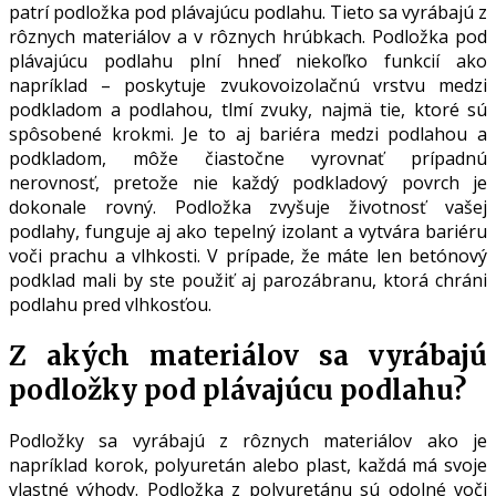
patrí podložka pod plávajúcu podlahu. Tieto sa vyrábajú z
rôznych materiálov a v rôznych hrúbkach. Podložka pod
plávajúcu podlahu plní hneď niekoľko funkcií ako
napríklad – poskytuje zvukovoizolačnú vrstvu medzi
podkladom a podlahou, tlmí zvuky, najmä tie, ktoré sú
spôsobené krokmi. Je to aj bariéra medzi podlahou a
podkladom, môže čiastočne vyrovnať prípadnú
nerovnosť, pretože nie každý podkladový povrch je
dokonale rovný. Podložka zvyšuje životnosť vašej
podlahy, funguje aj ako tepelný izolant a vytvára bariéru
voči prachu a vlhkosti. V prípade, že máte len betónový
podklad mali by ste použiť aj parozábranu, ktorá chráni
podlahu pred vlhkosťou.
Z akých materiálov sa vyrábajú
podložky pod plávajúcu podlahu?
Podložky sa vyrábajú z rôznych materiálov ako je
napríklad korok, polyuretán alebo plast, každá má svoje
vlastné výhody. Podložka z polyuretánu sú odolné voči