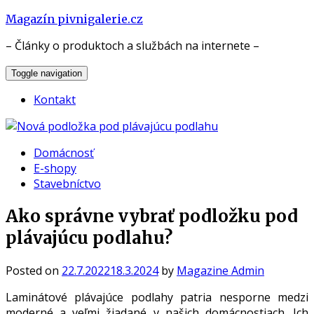
Skip
Magazín pivnigalerie.cz
to
– Články o produktoch a službách na internete –
content
Toggle navigation
Kontakt
Domácnosť
E-shopy
Stavebníctvo
Ako správne vybrať podložku pod
plávajúcu podlahu?
Posted on
22.7.2022
18.3.2024
by
Magazine Admin
Laminátové plávajúce podlahy patria nesporne medzi
moderné a veľmi žiadané v našich domácnostiach. Ich