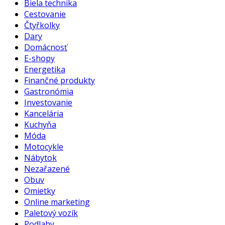
Biela technika
Cestovanie
Čtyřkolky
Dary
Domácnosť
E-shopy
Energetika
Finančné produkty
Gastronómia
Investovanie
Kancelária
Kuchyňa
Móda
Motocykle
Nábytok
Nezařazené
Obuv
Omietky
Online marketing
Paletový vozík
Podlahy