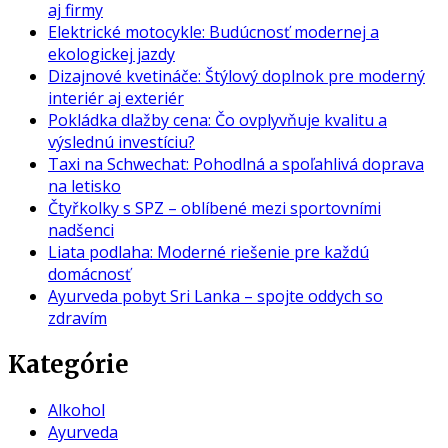
aj firmy
Elektrické motocykle: Budúcnosť modernej a
ekologickej jazdy
Dizajnové kvetináče: Štýlový doplnok pre moderný
interiér aj exteriér
Pokládka dlažby cena: Čo ovplyvňuje kvalitu a
výslednú investíciu?
Taxi na Schwechat: Pohodlná a spoľahlivá doprava
na letisko
Čtyřkolky s SPZ – oblíbené mezi sportovními
nadšenci
Liata podlaha: Moderné riešenie pre každú
domácnosť
Ayurveda pobyt Sri Lanka – spojte oddych so
zdravím
Kategórie
Alkohol
Ayurveda