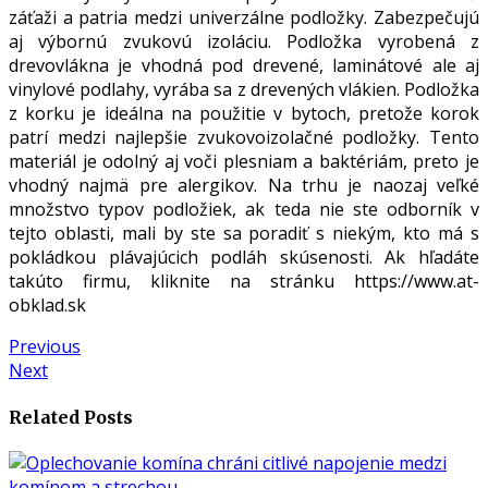
záťaži a patria medzi univerzálne podložky. Zabezpečujú
aj výbornú zvukovú izoláciu. Podložka vyrobená z
drevovlákna je vhodná pod drevené, laminátové ale aj
vinylové podlahy, vyrába sa z drevených vlákien. Podložka
z korku je ideálna na použitie v bytoch, pretože korok
patrí medzi najlepšie zvukovoizolačné podložky. Tento
materiál je odolný aj voči plesniam a baktériám, preto je
vhodný najmä pre alergikov. Na trhu je naozaj veľké
množstvo typov podložiek, ak teda nie ste odborník v
tejto oblasti, mali by ste sa poradiť s niekým, kto má s
pokládkou plávajúcich podláh skúsenosti. Ak hľadáte
takúto firmu, kliknite na stránku
https://www.at-
obklad.sk
Navigácia
Previous
Previous
Next
post:
Next
v
post:
článku
Related Posts