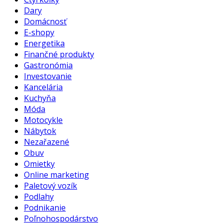
Dary
Domácnosť
E-shopy
Energetika
Finančné produkty
Gastronómia
Investovanie
Kancelária
Kuchyňa
Móda
Motocykle
Nábytok
Nezařazené
Obuv
Omietky
Online marketing
Paletový vozík
Podlahy
Podnikanie
Poľnohospodárstvo