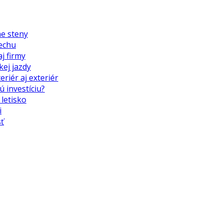
ne steny
echu
j firmy
kej jazdy
riér aj exteriér
ú investíciu?
letisko
i
ť