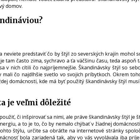
ový domov.
kandináviou?
da neviete predstaviť čo by štýl zo severských krajín mohol s
, je tam často zima, sychravo a ťa väčšinu času, teda aspoň
sa v nich cítili čo najpríjemnejšie. Škandinávsky štýl so se
 mali čo najdlhšie svetlo vo svojich príbytkoch. Okrem toho
dej domácnosti, kde má byť použitý škandinávsky štýl musí b
a je veľmi dôležité
oužiť, či inšpirovať sa nimi, ale práve škandinávsky štýl je 
ergiu, a to je to, čo by nemalo chýbať v žiadnej domácnosti.
tohto štýlu, určite sa obráťte na internetové stránky spolo
mácnosť bola zariadená tak, aby vo vás vyvolávala iba príje