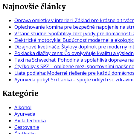
Najnovšie články
Oprava omietky v interieri: Základ pre krásne a trvác
Oplechovanie komína pre bezpečné napojenie na str
Vŕtané studne: Spoľahlivý zdroj vody pre domácnosti a
Elektrické motocykle: Budúcnosť modernej a ekologic
Dizajnové kvetináče: Štýlový doplnok pre moderný inte
Pokládka dlažby cena: Čo ovplyvňuje kvalitu a výsledn
Taxi na Schwechat: Pohodlná a spoľahlivá doprava na 
Čtyřkolky s SPZ – oblíbené mezi sportovními nadšenc
Liata podlaha: Moderné riešenie pre každú domácnos
Ayurveda pobyt Sri Lanka – spojte oddych so zdravím
Kategórie
Alkohol
Ayurveda
Biela technika
Cestovanie
Čtyřkolky