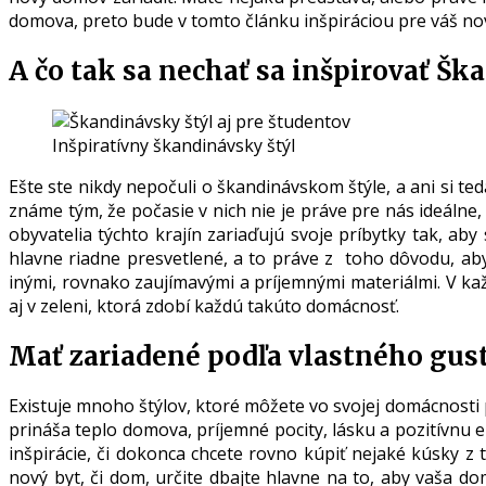
domova, preto bude v tomto článku inšpiráciou pre váš n
A čo tak sa nechať sa inšpirovať Š
Inšpiratívny škandinávsky štýl
Ešte ste nikdy nepočuli o škandinávskom štýle, a ani si te
známe tým, že počasie v nich nie je práve pre nás ideálne
obyvatelia týchto krajín zariaďujú svoje príbytky tak, aby 
hlavne riadne presvetlené, a to práve z toho dôvodu, aby
inými, rovnako zaujímavými a príjemnými materiálmi. V kaž
aj v zeleni, ktorá zdobí každú takúto domácnosť.
Mať zariadené podľa vlastného gust
Existuje mnoho štýlov, ktoré môžete vo svojej domácnosti p
prináša teplo domova, príjemné pocity, lásku a pozitívnu en
inšpirácie, či dokonca chcete rovno kúpiť nejaké kúsky z 
nový byt, či dom, určite dbajte hlavne na to, aby vaša do