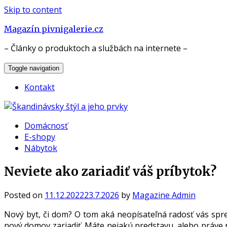
Skip to content
Magazín pivnigalerie.cz
– Články o produktoch a službách na internete –
Toggle navigation
Kontakt
Domácnosť
E-shopy
Nábytok
Neviete ako zariadiť váš príbytok?
Posted on
11.12.2022
23.7.2026
by
Magazine Admin
Nový byt, či dom? O tom aká neopísateľná radosť vás spr
nový domov zariadiť. Máte nejakú predstavu, alebo práve