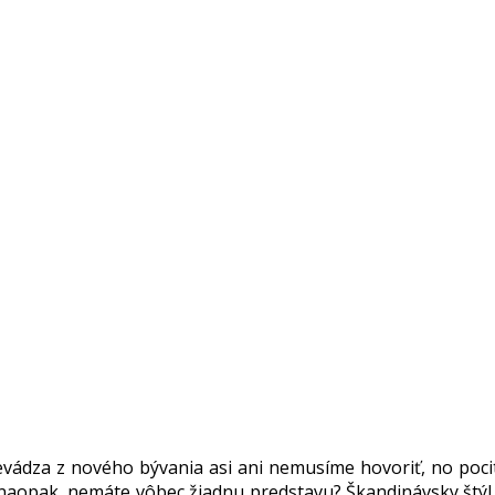
evádza z nového bývania asi ani nemusíme hovoriť, no pocit
 naopak, nemáte vôbec žiadnu predstavu? Škandinávsky štýl 