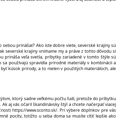
o sebou prinášať? Ako iste dobre viete, severské krajiny sú
 tak severské krajiny vnímame my a práve z tohto dôvodu si
bou prináša veľa svetla, príbytky zariadené v tomto štýle sú
 sa používajú spravidla prírodné materiály v kombinácii a
yť kúsok prírody, a to nielen v použitých materiáloch, ale
štýlom, ktorý sadne veľkému počtu ľudí, pretože do príbytku
 Ak aj vás očaril škandinávsky štýl a chcete načerpať viacej
čnosti https://www.sconto.sk/. Pri výbere doplnkov pre vás
mné pocity, totižto u seba doma sa musíte cítiť lepšie ako