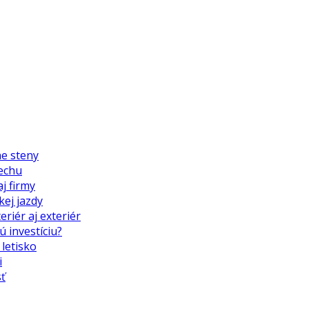
ne steny
echu
j firmy
kej jazdy
riér aj exteriér
ú investíciu?
letisko
i
ť