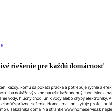
livé riešenie pre každú domácnosť
cení každý, komu sa pokazí práčka a potrebuje rýchle a efek
j porucha dokáže výrazne narušiť každodenný chod. Medzi naj
anie vody, hlučný chod, únik vody alebo chyby elektroniky. V
vrhnúť správne riešenie. Homeservis poskytuje profesionáln
 priamo u zákazníka doma. Na stránke www.homeservis.sk náj