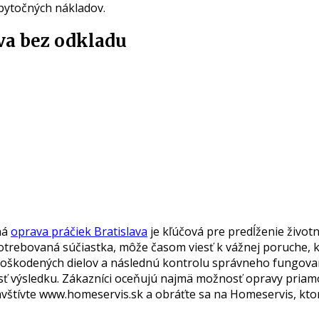
bytočných nákladov.
ava bez odkladu
ná
oprava práčiek Bratislava
je kľúčová pre predĺženie život
potrebovaná súčiastka, môže časom viesť k vážnej poruche, k
poškodených dielov a následnú kontrolu správneho fungovan
ivosť výsledku. Zákazníci oceňujú najmä možnosť opravy priamo
vštívte www.homeservis.sk a obráťte sa na Homeservis, kto