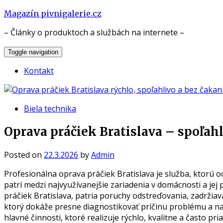
Skip
Magazín pivnigalerie.cz
to
– Články o produktoch a službách na internete –
content
Toggle navigation
Kontakt
Biela technika
Oprava práčiek Bratislava – spoľah
Posted on
22.3.2026
by
Admin
Profesionálna oprava práčiek Bratislava je služba, ktorú o
patrí medzi najvyužívanejšie zariadenia v domácnosti a je
práčiek Bratislava, patria poruchy odstreďovania, zadržiav
ktorý dokáže presne diagnostikovať príčinu problému a na
hlavné činnosti, ktoré realizuje rýchlo, kvalitne a často