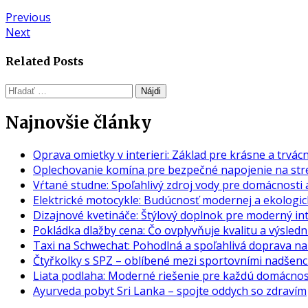
Navigácia
Previous
Previous
Next
post:
Next
v
post:
článku
Related Posts
Hľadať:
Najnovšie články
Oprava omietky v interieri: Základ pre krásne a trvác
Oplechovanie komína pre bezpečné napojenie na str
Vŕtané studne: Spoľahlivý zdroj vody pre domácnosti a
Elektrické motocykle: Budúcnosť modernej a ekologic
Dizajnové kvetináče: Štýlový doplnok pre moderný inte
Pokládka dlažby cena: Čo ovplyvňuje kvalitu a výsledn
Taxi na Schwechat: Pohodlná a spoľahlivá doprava na 
Čtyřkolky s SPZ – oblíbené mezi sportovními nadšenc
Liata podlaha: Moderné riešenie pre každú domácnos
Ayurveda pobyt Sri Lanka – spojte oddych so zdravím