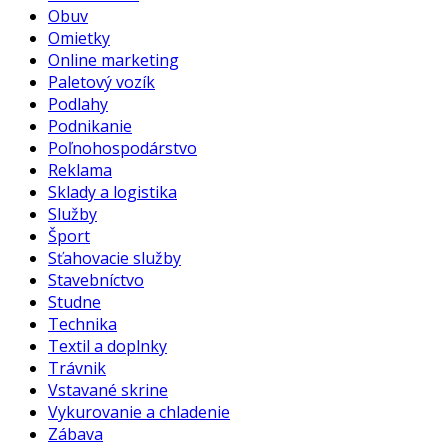
Obuv
Omietky
Online marketing
Paletový vozík
Podlahy
Podnikanie
Poľnohospodárstvo
Reklama
Sklady a logistika
Služby
Šport
Sťahovacie služby
Stavebníctvo
Studne
Technika
Textil a doplnky
Trávnik
Vstavané skrine
Vykurovanie a chladenie
Zábava