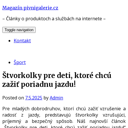
Skip
Magazín pivnigalerie.cz
to
– Články o produktoch a službách na internete –
content
Toggle navigation
Kontakt
Šport
Štvorkolky pre deti, ktoré chcú
zažiť poriadnu jazdu!
Posted on
7.5.2025
by
Admin
Pre mladých dobrodruhov, ktorí chcú zažiť vzrušenie a
radosť z jazdy, predstavujú štvorkolky vzrušujúci,
príjemný a bezpečný spôsob. Náš najnovší článok
„Štvorkolky pre deti, ktoré chcú zažiť poriadnu jazdu!“