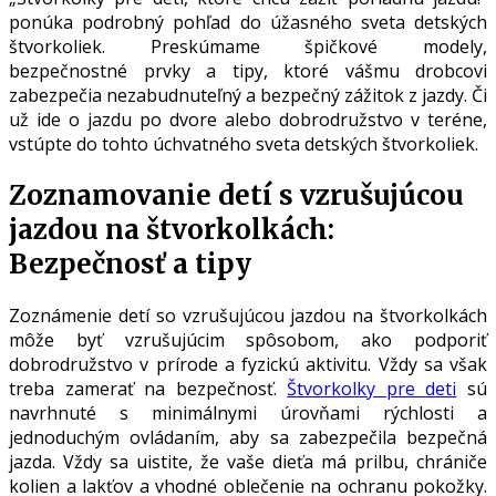
ponúka podrobný pohľad do úžasného sveta detských
štvorkoliek. Preskúmame špičkové modely,
bezpečnostné prvky a tipy, ktoré vášmu drobcovi
zabezpečia nezabudnuteľný a bezpečný zážitok z jazdy. Či
už ide o jazdu po dvore alebo dobrodružstvo v teréne,
vstúpte do tohto úchvatného sveta detských štvorkoliek.
Zoznamovanie detí s vzrušujúcou
jazdou na štvorkolkách:
Bezpečnosť a tipy
Zoznámenie detí so vzrušujúcou jazdou na štvorkolkách
môže byť vzrušujúcim spôsobom, ako podporiť
dobrodružstvo v prírode a fyzickú aktivitu. Vždy sa však
treba zamerať na bezpečnosť.
Štvorkolky pre deti
sú
navrhnuté s minimálnymi úrovňami rýchlosti a
jednoduchým ovládaním, aby sa zabezpečila bezpečná
jazda. Vždy sa uistite, že vaše dieťa má prilbu, chrániče
kolien a lakťov a vhodné oblečenie na ochranu pokožky.