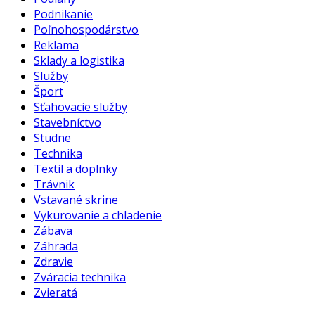
Podnikanie
Poľnohospodárstvo
Reklama
Sklady a logistika
Služby
Šport
Sťahovacie služby
Stavebníctvo
Studne
Technika
Textil a doplnky
Trávnik
Vstavané skrine
Vykurovanie a chladenie
Zábava
Záhrada
Zdravie
Zváracia technika
Zvieratá