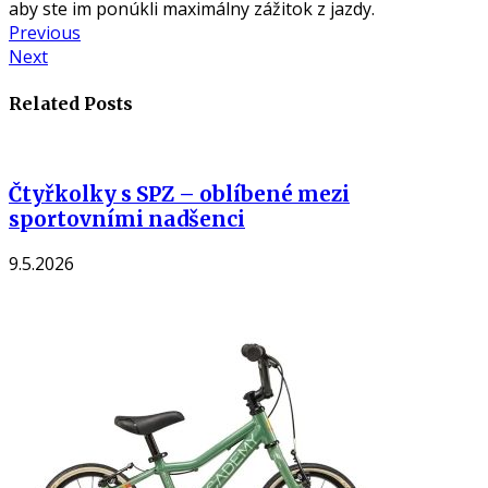
aby ste im ponúkli maximálny zážitok z jazdy.
Navigácia
Previous
Previous
Next
post:
Next
v
post:
článku
Related Posts
Čtyřkolky s SPZ – oblíbené mezi
sportovními nadšenci
9.5.2026