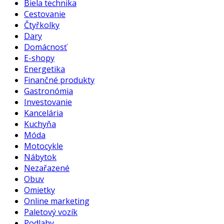
Biela technika
Cestovanie
Čtyřkolky
Dary
Domácnosť
E-shopy
Energetika
Finančné produkty
Gastronómia
Investovanie
Kancelária
Kuchyňa
Móda
Motocykle
Nábytok
Nezařazené
Obuv
Omietky
Online marketing
Paletový vozík
Podlahy