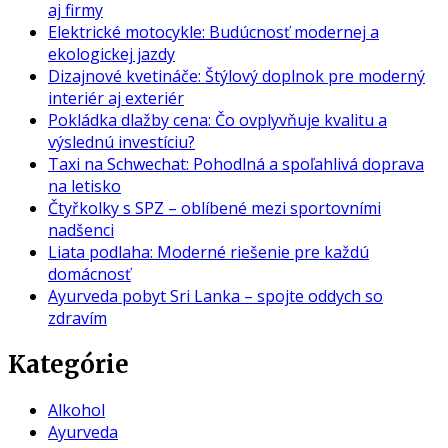
aj firmy
Elektrické motocykle: Budúcnosť modernej a
ekologickej jazdy
Dizajnové kvetináče: Štýlový doplnok pre moderný
interiér aj exteriér
Pokládka dlažby cena: Čo ovplyvňuje kvalitu a
výslednú investíciu?
Taxi na Schwechat: Pohodlná a spoľahlivá doprava
na letisko
Čtyřkolky s SPZ – oblíbené mezi sportovními
nadšenci
Liata podlaha: Moderné riešenie pre každú
domácnosť
Ayurveda pobyt Sri Lanka – spojte oddych so
zdravím
Kategórie
Alkohol
Ayurveda