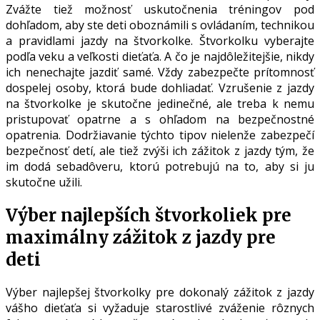
Zvážte tiež možnosť uskutočnenia tréningov pod
dohľadom, aby ste deti oboznámili s ovládaním, technikou
a pravidlami jazdy na štvorkolke. Štvorkolku vyberajte
podľa veku a veľkosti dieťaťa. A čo je najdôležitejšie, nikdy
ich nenechajte jazdiť samé. Vždy zabezpečte prítomnosť
dospelej osoby, ktorá bude dohliadať. Vzrušenie z jazdy
na štvorkolke je skutočne jedinečné, ale treba k nemu
pristupovať opatrne a s ohľadom na bezpečnostné
opatrenia. Dodržiavanie týchto tipov nielenže zabezpečí
bezpečnosť detí, ale tiež zvýši ich zážitok z jazdy tým, že
im dodá sebadôveru, ktorú potrebujú na to, aby si ju
skutočne užili.
Výber najlepších štvorkoliek pre
maximálny zážitok z jazdy pre
deti
Výber najlepšej štvorkolky pre dokonalý zážitok z jazdy
vášho dieťaťa si vyžaduje starostlivé zváženie rôznych