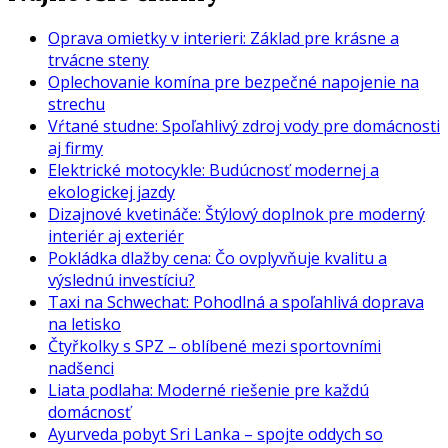
Oprava omietky v interieri: Základ pre krásne a
trvácne steny
Oplechovanie komína pre bezpečné napojenie na
strechu
Vŕtané studne: Spoľahlivý zdroj vody pre domácnosti
aj firmy
Elektrické motocykle: Budúcnosť modernej a
ekologickej jazdy
Dizajnové kvetináče: Štýlový doplnok pre moderný
interiér aj exteriér
Pokládka dlažby cena: Čo ovplyvňuje kvalitu a
výslednú investíciu?
Taxi na Schwechat: Pohodlná a spoľahlivá doprava
na letisko
Čtyřkolky s SPZ – oblíbené mezi sportovními
nadšenci
Liata podlaha: Moderné riešenie pre každú
domácnosť
Ayurveda pobyt Sri Lanka – spojte oddych so