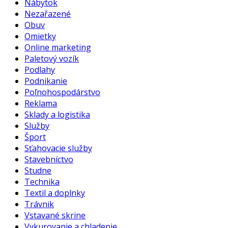
Nábytok
Nezařazené
Obuv
Omietky
Online marketing
Paletový vozík
Podlahy
Podnikanie
Poľnohospodárstvo
Reklama
Sklady a logistika
Služby
Šport
Sťahovacie služby
Stavebníctvo
Studne
Technika
Textil a doplnky
Trávnik
Vstavané skrine
Vykurovanie a chladenie