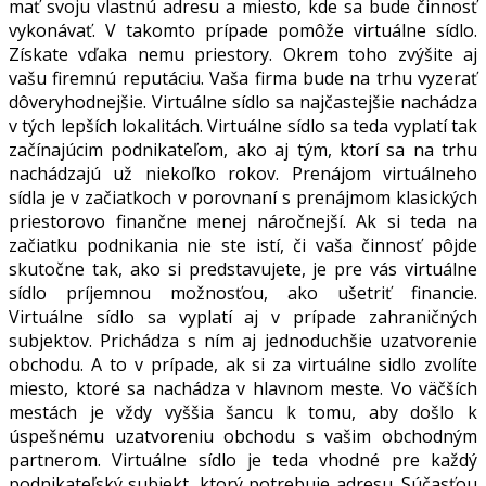
mať svoju vlastnú adresu a miesto, kde sa bude činnosť
vykonávať. V takomto prípade pomôže virtuálne sídlo.
Získate vďaka nemu priestory. Okrem toho zvýšite aj
vašu firemnú reputáciu. Vaša firma bude na trhu vyzerať
dôveryhodnejšie. Virtuálne sídlo sa najčastejšie nachádza
v tých lepších lokalitách. Virtuálne sídlo sa teda vyplatí tak
začínajúcim podnikateľom, ako aj tým, ktorí sa na trhu
nachádzajú už niekoľko rokov. Prenájom virtuálneho
sídla je v začiatkoch v porovnaní s prenájmom klasických
priestorovo finančne menej náročnejší. Ak si teda na
začiatku podnikania nie ste istí, či vaša činnosť pôjde
skutočne tak, ako si predstavujete, je pre vás virtuálne
sídlo príjemnou možnosťou, ako ušetriť financie.
Virtuálne sídlo sa vyplatí aj v prípade zahraničných
subjektov. Prichádza s ním aj jednoduchšie uzatvorenie
obchodu. A to v prípade, ak si za virtuálne sidlo zvolíte
miesto, ktoré sa nachádza v hlavnom meste. Vo väčších
mestách je vždy vyššia šancu k tomu, aby došlo k
úspešnému uzatvoreniu obchodu s vašim obchodným
partnerom. Virtuálne sídlo je teda vhodné pre každý
podnikateľský subjekt, ktorý potrebuje adresu. Súčasťou