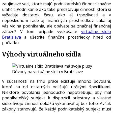
zaujímavé veci, ktoré majú podnikateľskú činnosť značne
uľahčiť. Podnikanie ako také predstavuje činnosť, ktorá si
vyžaduje dostatok času, ako aj trpezlivosti a v
neposlednom rade aj finančných prostriedkov. Láka aj
vás vidina podnikania, ale obávate sa značnej finančnej
záťaže? V tom prípade vyskúšajte
virtuálne sídlo
Bratislava
a ušetrite finančne prostriedky hneď od
počiatku!
Výhody virtuálneho sídla
Dôvody na virtuálne sídlo v Bratislave
V súčasnosti na trhu práce existuje mnoho povolaní,
ktoré sa od ostatných odlišujú určitými špecifikami.
Niektoré povolania jednoducho nepotrebujú, aby mal
podnikateľský subjekt k dispozícii priestory a vlastné
sídlo. Svoju činnosť dokážu vykonávať aj bez toho. Avšak
zákony stanovujú, že každý podnikateľský subjekt musí