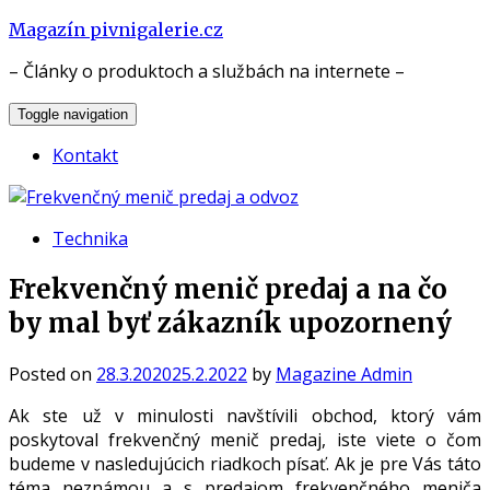
Skip
Magazín pivnigalerie.cz
to
– Články o produktoch a službách na internete –
content
Toggle navigation
Kontakt
Technika
Frekvenčný menič predaj a na čo
by mal byť zákazník upozornený
Posted on
28.3.2020
25.2.2022
by
Magazine Admin
Ak ste už v minulosti navštívili obchod, ktorý vám
poskytoval frekvenčný menič predaj, iste viete o čom
budeme v nasledujúcich riadkoch písať. Ak je pre Vás táto
téma neznámou a s predajom frekvenčného meniča