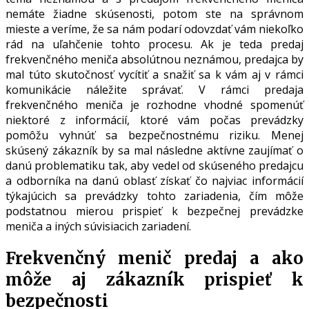
nemáte žiadne skúsenosti, potom ste na správnom
mieste a veríme, že sa nám podarí odovzdať vám niekoľko
rád na uľahčenie tohto procesu. Ak je teda predaj
frekvenčného meniča absolútnou neznámou, predajca by
mal túto skutočnosť vycítiť a snažiť sa k vám aj v rámci
komunikácie náležite správať. V rámci predaja
frekvenčného meniča je rozhodne vhodné spomenúť
niektoré z informácií, ktoré vám počas prevádzky
pomôžu vyhnúť sa bezpečnostnému riziku. Menej
skúsený zákazník by sa mal následne aktívne zaujímať o
danú problematiku tak, aby vedel od skúseného predajcu
a odborníka na danú oblasť získať čo najviac informácií
týkajúcich sa prevádzky tohto zariadenia, čím môže
podstatnou mierou prispieť k bezpečnej prevádzke
meniča a iných súvisiacich zariadení.
Frekvenčný menič predaj a ako
môže aj zákazník prispieť k
bezpečnosti