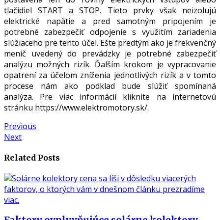
tlačidiel START a STOP. Tieto prvky však neizolujú
elektrické napätie a pred samotným pripojením je
potrebné zabezpečiť odpojenie s využitím zariadenia
slúžiaceho pre tento účel. Ešte predtým ako je frekvenčný
menič uvedený do prevádzky je potrebné zabezpečiť
analýzu možných rizík. Ďalším krokom je vypracovanie
opatrení za účelom zníženia jednotlivých rizík a v tomto
procese nám ako podklad bude slúžiť spomínaná
analýza.
Pre viac informácií kliknite na internetovú
stránku
https://www.elektromotory.sk/
.
Navigácia
Previous
Previous
Next
post:
Next
v
post:
článku
Related Posts