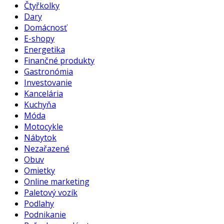
Čtyřkolky
Dary
Domácnosť
E-shopy
Energetika
Finančné produkty
Gastronómia
Investovanie
Kancelária
Kuchyňa
Móda
Motocykle
Nábytok
Nezařazené
Obuv
Omietky
Online marketing
Paletový vozík
Podlahy
Podnikanie