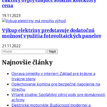
Faktory ovplyvňujúce solárne kolektory
cena
19.11.2023
Výkup elektriny predstavuje dodatočnú
možnosť využitia fotovoltaických panelov
21.11.2022
Hľadať:
Najnovšie články
Oprava omietky v interieri: Základ pre krásne a
trvácne steny
Oplechovanie komína pre bezpečné napojenie na
strechu
Vŕtané studne: Spoľahlivý zdroj vody pre domácnosti
aj firmy
Elektrické motocykle: Budúcnosť modernej a