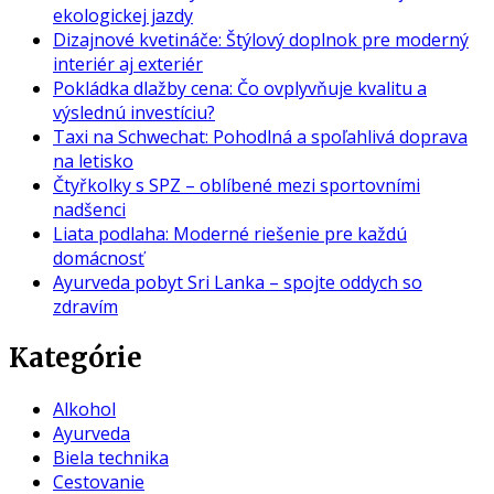
ekologickej jazdy
Dizajnové kvetináče: Štýlový doplnok pre moderný
interiér aj exteriér
Pokládka dlažby cena: Čo ovplyvňuje kvalitu a
výslednú investíciu?
Taxi na Schwechat: Pohodlná a spoľahlivá doprava
na letisko
Čtyřkolky s SPZ – oblíbené mezi sportovními
nadšenci
Liata podlaha: Moderné riešenie pre každú
domácnosť
Ayurveda pobyt Sri Lanka – spojte oddych so
zdravím
Kategórie
Alkohol
Ayurveda
Biela technika
Cestovanie