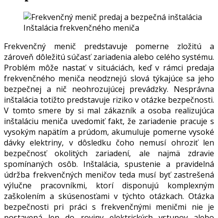
Inštalácia frekvenčného meniča
Frekvenčný menič predstavuje pomerne zložitú a
zároveň dôležitú súčasť zariadenia alebo celého systému.
Problém môže nastať v situáciách, keď v rámci predaja
frekvenčného meniča neodznejú slová týkajúce sa jeho
bezpečnej a nič neohrozujúcej prevádzky. Nesprávna
inštalácia totižto predstavuje riziko v otázke bezpečnosti.
V tomto smere by si mal zákazník a osoba realizujúca
inštaláciu meniča uvedomiť fakt, že zariadenie pracuje s
vysokým napätím a prúdom, akumuluje pomerne vysoké
dávky elektriny, v dôsledku čoho nemusí ohroziť len
bezpečnosť okolitých zariadení, ale najmä zdravie
spomínaných osôb. Inštalácia, spustenie a pravidelná
údržba frekvenčných meničov teda musí byť zastrešená
výlučne pracovníkmi, ktorí disponujú komplexným
zaškolením a skúsenosťami v týchto otázkach. Otázka
bezpečnosti pri práci s frekvenčnými meničmi nie je
postavená len do roviny elektrických vstupov alebo